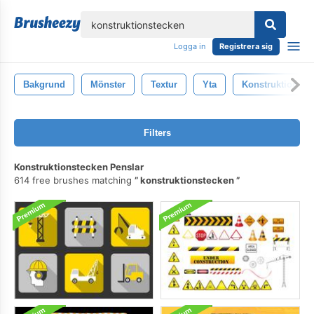
lose
Logga in
Registrera sig
Bakgrund
Mönster
Textur
Yta
Konstruktion
Filters
Konstruktionstecken Penslar
614 free brushes matching
konstruktionstecken