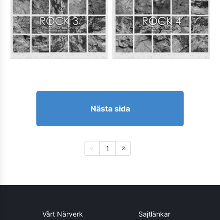
Nästa sida
1
Vårt Närverk
Sajtlänkar