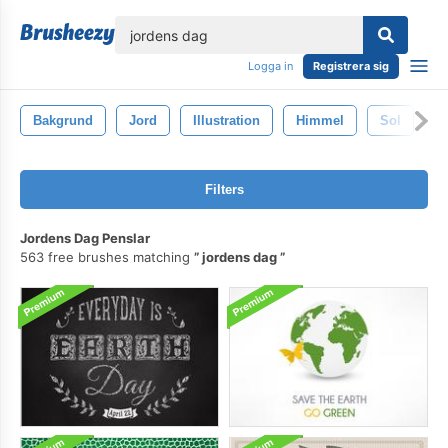
lose
Logga in
Registrera sig
Bakgrund
Jord
Illustration
Himmel
Sol
U
Filters
Jordens Dag Penslar
563 free brushes matching
jordens dag