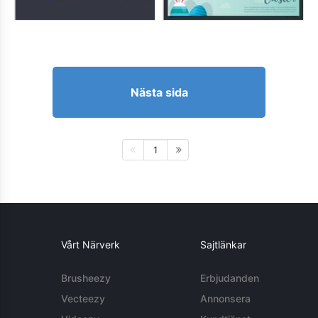
Nästa sida
1
Vårt Närverk
Sajtlänkar
Brusheezy
Erbjudanden
Vecteezy
Annonsera