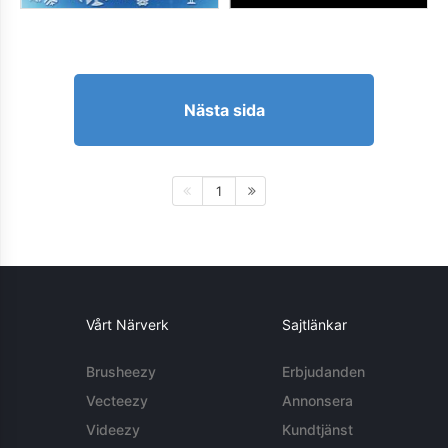
Nästa sida
1
Vårt Närverk
Sajtlänkar
Brusheezy
Erbjudanden
Vecteezy
Annonsera
Videezy
Kundtjänst