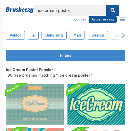
lose
Logga in
Registrera sig
Vektor
Is
Bakgrund
Mall
Design
Dekal
Filters
Ice Cream Poster Penslar
180 free brushes matching
ice cream poster