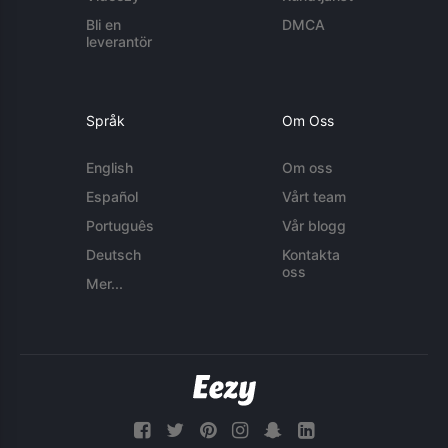
Bli en
DMCA
leverantör
Språk
Om Oss
English
Om oss
Español
Vårt team
Português
Vår blogg
Deutsch
Kontakta
oss
Mer...