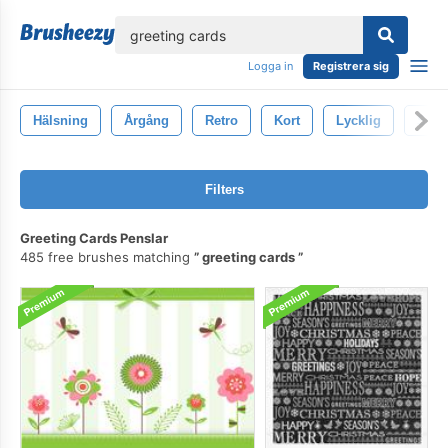
lose
Logga in
Registrera sig
Hälsning
Årgång
Retro
Kort
Lycklig
Seme
Filters
Greeting Cards Penslar
485 free brushes matching
greeting cards