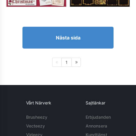
Nästa sida
1
Vårt Närverk
Sajtlänkar
Brusheezy
Erbjudanden
Vecteezy
Annonsera
Videezy
Kundtjänst