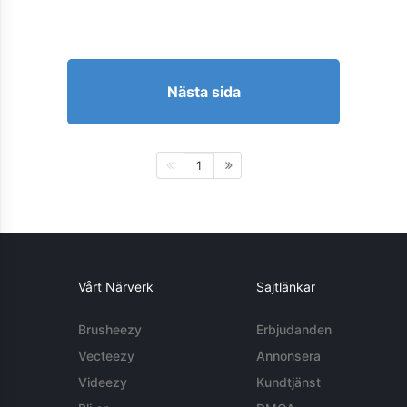
Nästa sida
1
Vårt Närverk
Sajtlänkar
Brusheezy
Erbjudanden
Vecteezy
Annonsera
Videezy
Kundtjänst