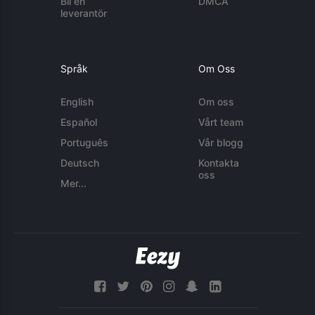
Bli en
DMCA
leverantör
Språk
Om Oss
English
Om oss
Español
Vårt team
Português
Vår blogg
Deutsch
Kontakta
oss
Mer...