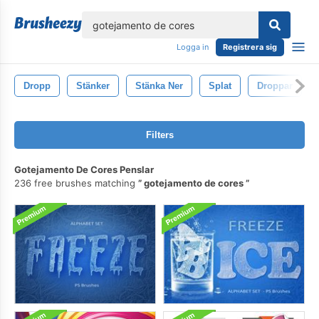
lose
Logga in
Registrera sig
Dropp
Stänker
Stänka Ner
Splat
Droppar
Filters
Gotejamento De Cores Penslar
236 free brushes matching
gotejamento de cores