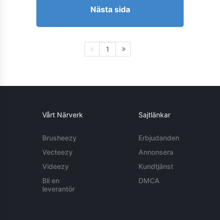
Nästa sida
1
Vårt Närverk
Sajtlänkar
Brusheezy
Erbjudanden
Vecteezy
Annonsera
Videezy
Kundtjänst
Bli en
DMCA
leverantör