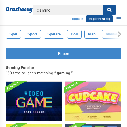
lose
Logga in
Registrera sig
Spel
Sport
Spelare
Boll
Man
Mästare
Filters
Gaming Penslar
150 free brushes matching
gaming