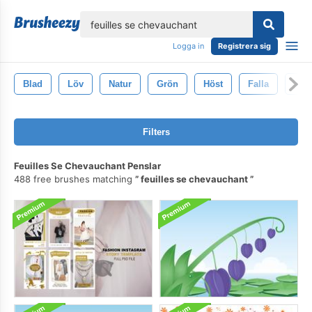
lose
Logga in
Registrera sig
Blad
Löv
Natur
Grön
Höst
Falla
Trä
Filters
Feuilles Se Chevauchant Penslar
488 free brushes matching
feuilles se chevauchant