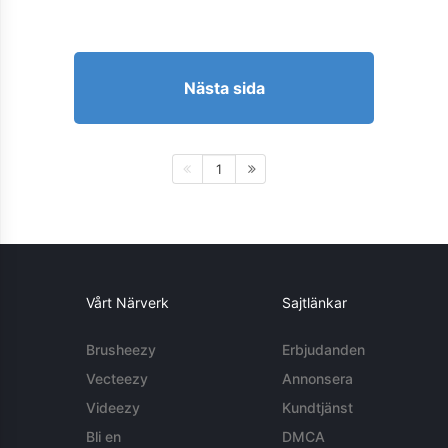
Nästa sida
1
Vårt Närverk
Sajtlänkar
Brusheezy
Erbjudanden
Vecteezy
Annonsera
Videezy
Kundtjänst
Bli en
DMCA