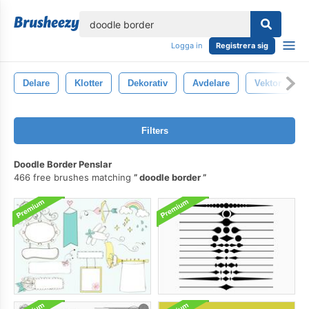
lose
Logga in
Registrera sig
Delare
Klotter
Dekorativ
Avdelare
Vektor
Filters
Doodle Border Penslar
466 free brushes matching
doodle border