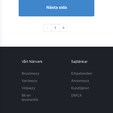
Nästa sida
1
Vårt Närverk
Sajtlänkar
Brusheezy
Erbjudanden
Vecteezy
Annonsera
Videezy
Kundtjänst
Bli en
DMCA
leverantör