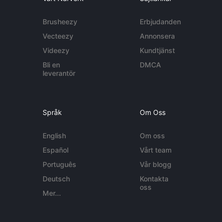
Brusheezy
Erbjudanden
Vecteezy
Annonsera
Videezy
Kundtjänst
Bli en
DMCA
leverantör
Språk
Om Oss
English
Om oss
Español
Vårt team
Português
Vår blogg
Deutsch
Kontakta
oss
Mer...