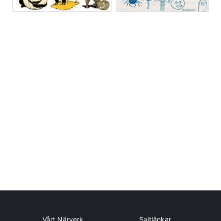
Vårt Närverk
Sajtlänkar