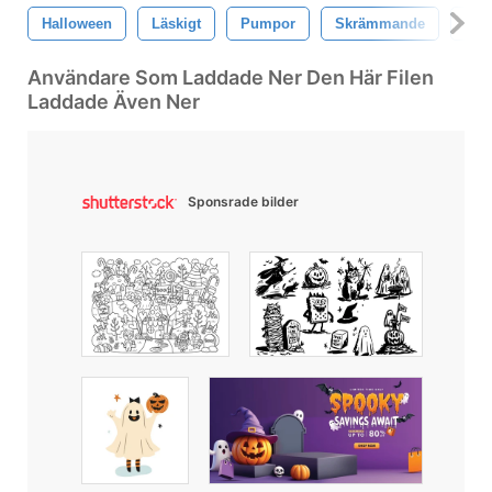
Halloween
Läskigt
Pumpor
Skrämmande
Skr
Användare Som Laddade Ner Den Här Filen
Laddade Även Ner
Sponsrade bilder