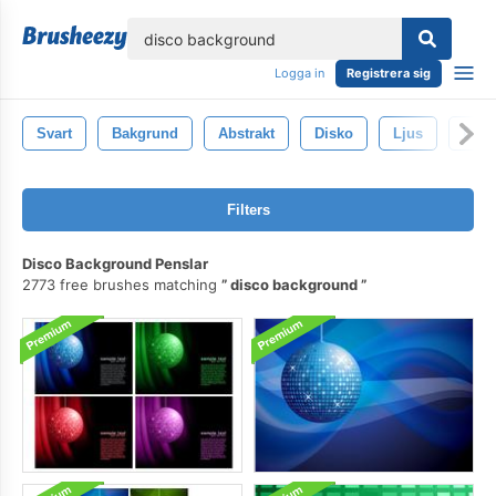
lose
Logga in
Registrera sig
Svart
Bakgrund
Abstrakt
Disko
Ljus
Desi
Filters
Disco Background Penslar
2773 free brushes matching
disco background