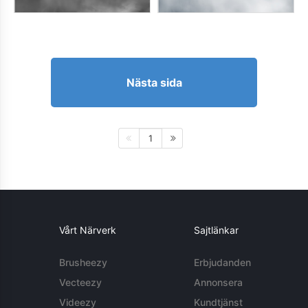
Nästa sida
1
Vårt Närverk
Sajtlänkar
Brusheezy
Erbjudanden
Vecteezy
Annonsera
Videezy
Kundtjänst