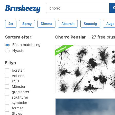
Jet
Spray
Dimma
Abstrakt
Smutsig
Avge
Sortera efter:
Chorro Penslar
-
27 free bru
Bästa matchning
Nyaste
Filtyp
borstar
Actions
PSD
Mönster
gradienter
strukturer
symboler
former
Styles