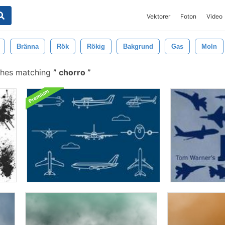
Vektorer
Foton
Video
Bränna
Rök
Rökig
Bakgrund
Gas
Moln
shes matching
chorro