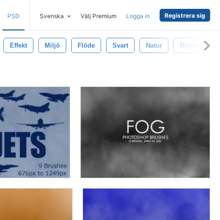
Registrera sig
PSD
Svenska
Välj Premium
Logga in
Effekt
Miljö
Flöde
Svart
Natur
Rörelse