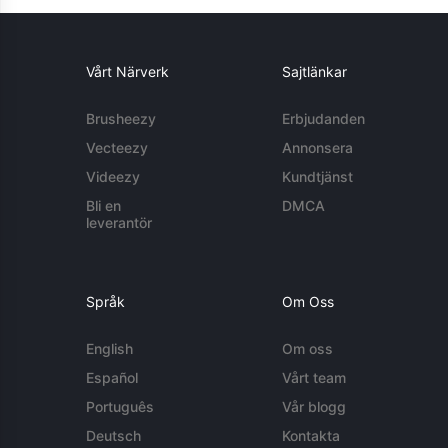
Vårt Närverk
Sajtlänkar
Brusheezy
Erbjudanden
Vecteezy
Annonsera
Videezy
Kundtjänst
Bli en
DMCA
leverantör
Språk
Om Oss
English
Om oss
Español
Vårt team
Português
Vår blogg
Deutsch
Kontakta