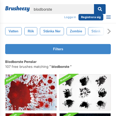
lose
Logga in
Registrera sig
Vatten
Rök
Stänka Ner
Zombie
Stänk
Mål
Filters
Blodborste Penslar
107 free brushes matching
blodborste