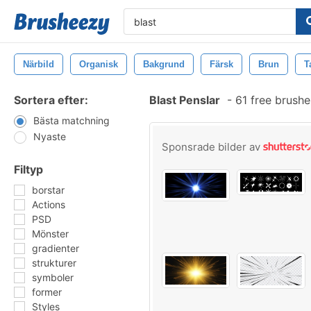
Närbild
Organisk
Bakgrund
Färsk
Brun
T
Sortera efter:
Blast Penslar
-
61 free brush
Bästa matchning
Nyaste
Sponsrade bilder av
Filtyp
borstar
Actions
PSD
Mönster
gradienter
strukturer
symboler
former
Styles