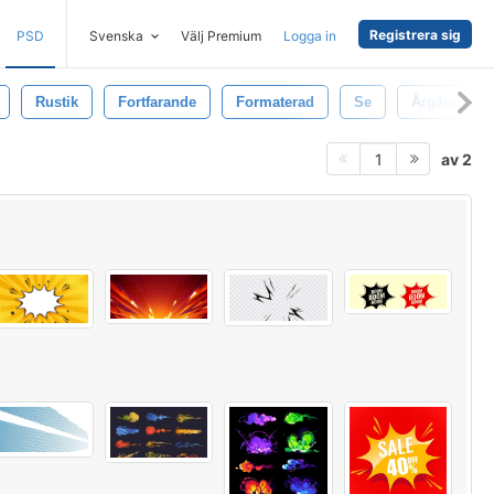
Registrera sig
PSD
Svenska
Välj Premium
Logga in
Rustik
Fortfarande
Formaterad
Se
Årgång
av 2
1