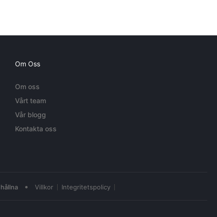
Om Oss
Om oss
Vårt team
Vår blogg
Kontakta oss
•
hållna
Villkor
Integritetspolicy