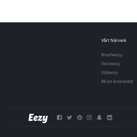
Vårt Närverk
Brusheezy
Vecteezy
Videezy
Bli en leverantör