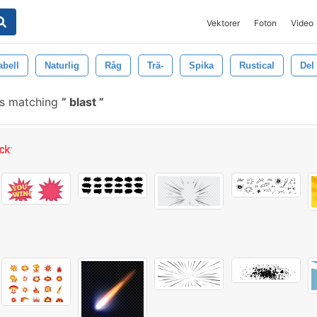
Vektorer
Foton
Video
abell
Naturlig
Råg
Trä-
Spika
Rustical
Del
es matching
blast