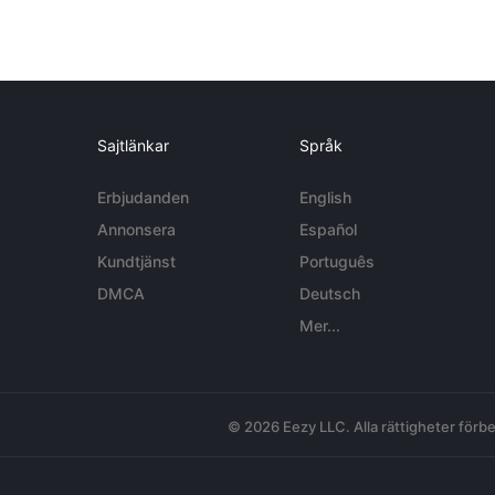
Sajtlänkar
Språk
Erbjudanden
English
Annonsera
Español
Kundtjänst
Português
DMCA
Deutsch
Mer...
© 2026 Eezy LLC. Alla rättigheter förbe