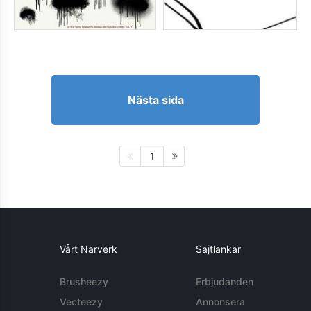
Nästa sida
1
Vårt Närverk
Sajtlänkar
Brusheezy
Erbjudanden
Vecteezy
Annonsera