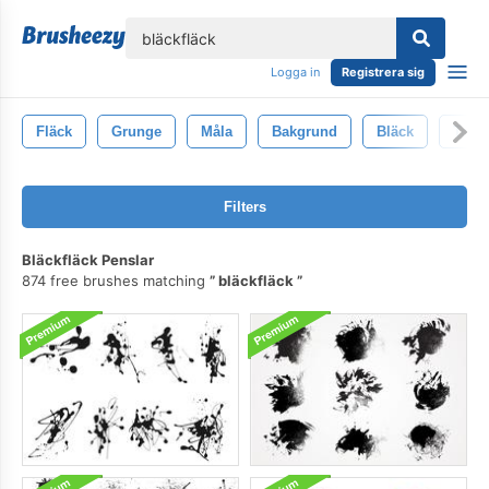
lose
Logga in
Registrera sig
Fläck
Grunge
Måla
Bakgrund
Bläck
Textu
Filters
Bläckfläck Penslar
874 free brushes matching
bläckfläck