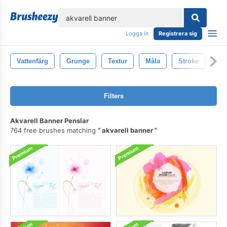
lose
Logga in
Registrera sig
Vattenfärg
Grunge
Textur
Måla
Stroke
St
Filters
Akvarell Banner Penslar
764 free brushes matching
akvarell banner