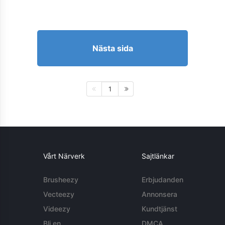
Nästa sida
1
Vårt Närverk
Sajtlänkar
Brusheezy
Erbjudanden
Vecteezy
Annonsera
Videezy
Kundtjänst
Bli en
DMCA