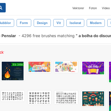
Vektorer
Foton
Video
Bubblor
Form
Design
Vit
Isolerat
Modern
e Penslar
-
4296 free brushes matching
a bolha do discu