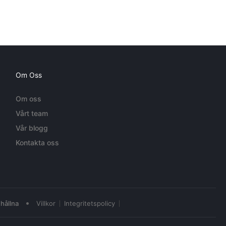
Om Oss
Om oss
Vårt team
Vår blogg
Kontakta oss
•
hållna
Villkor
Integritetspolicy