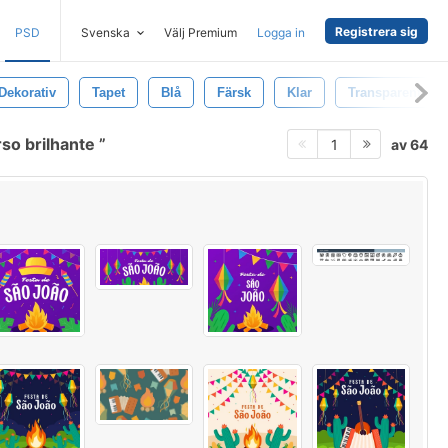
Registrera sig
PSD
Svenska
Välj Premium
Logga in
Dekorativ
Tapet
Blå
Färsk
Klar
Transparent
rso brilhante
av 64
1