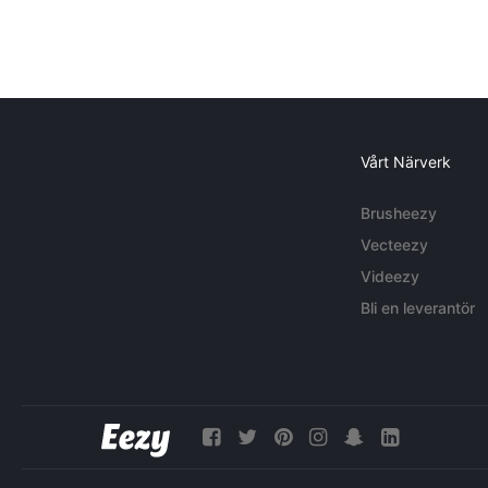
Vårt Närverk
Brusheezy
Vecteezy
Videezy
Bli en leverantör