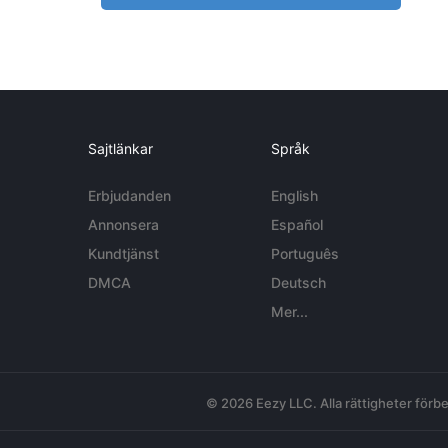
Sajtlänkar
Språk
Erbjudanden
English
Annonsera
Español
Kundtjänst
Português
DMCA
Deutsch
Mer...
© 2026 Eezy LLC. Alla rättigheter förbe