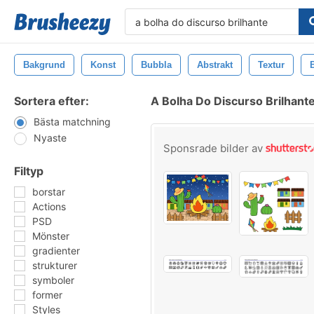
Bakgrund
Konst
Bubbla
Abstrakt
Textur
Sortera efter:
A Bolha Do Discurso Brilhant
Bästa matchning
Nyaste
Sponsrade bilder av
Filtyp
borstar
Actions
PSD
Mönster
gradienter
strukturer
symboler
former
Styles