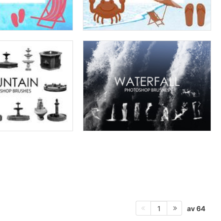
av 64
1