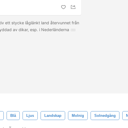
tiv ett stycke låglänkt land återvunnet från
kyddad av dikar, esp. i Nederländerna
Blå
Ljus
Landskap
Molnig
Solnedgång
N