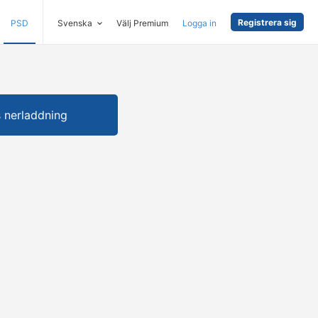
Registrera sig
PSD
Svenska
Välj Premium
Logga in
s nerladdning