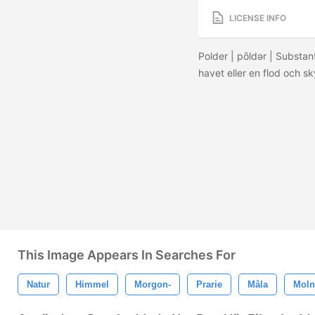
LICENSE INFO
Polder | pōldər | Substan
havet eller en flod och s
This Image Appears In Searches For
Natur
Himmel
Morgon-
Prarie
Måla
Moln