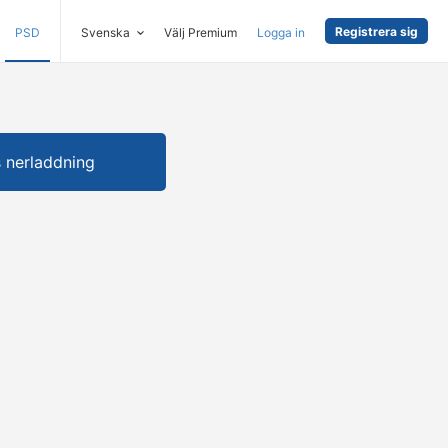
Registrera sig
PSD
Svenska
Välj Premium
Logga in
s nerladdning