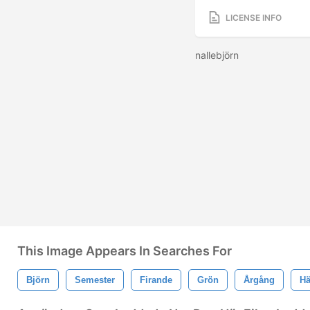
LICENSE INFO
nallebjörn
This Image Appears In Searches For
Björn
Semester
Firande
Grön
Årgång
Hä