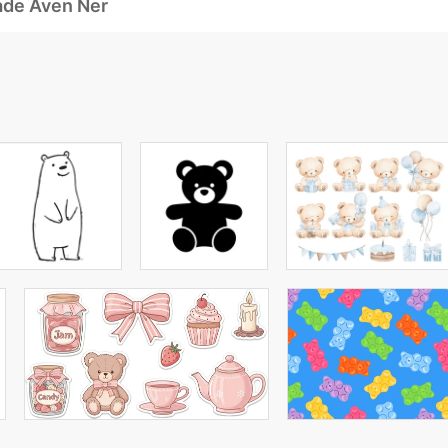
ade Även Ner