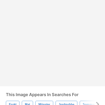
This Image Appears In Searches For
Frukt
Mat
Mönster
Jordgubbe
Sommar