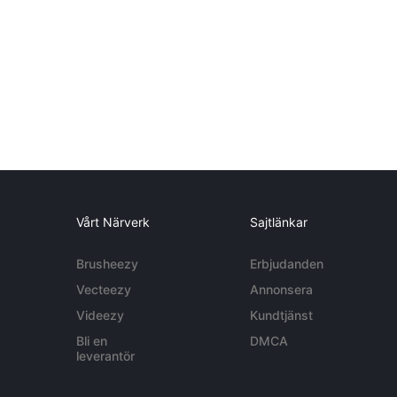
Vårt Närverk
Sajtlänkar
Brusheezy
Erbjudanden
Vecteezy
Annonsera
Videezy
Kundtjänst
Bli en
DMCA
leverantör