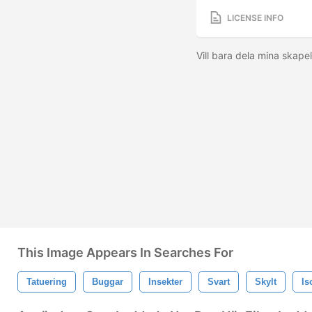
LICENSE INFO
Vill bara dela mina skapel
This Image Appears In Searches For
Tatuering
Buggar
Insekter
Svart
Skylt
Is