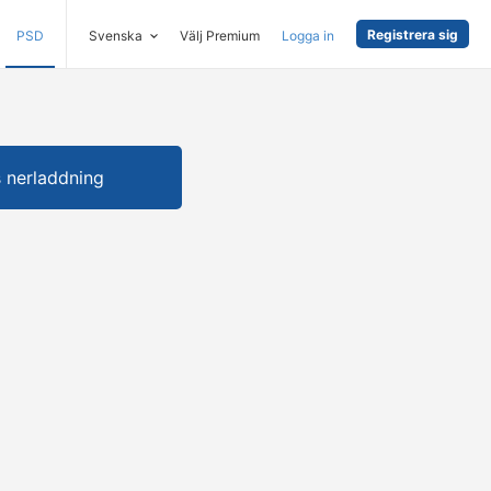
Registrera sig
PSD
Svenska
Välj Premium
Logga in
s nerladdning