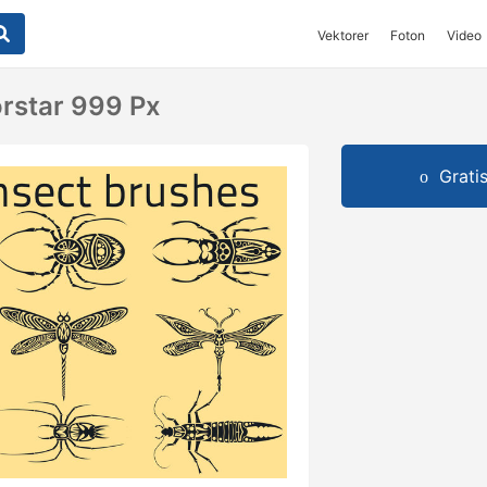
Vektorer
Foton
Video
orstar 999 Px
Grati