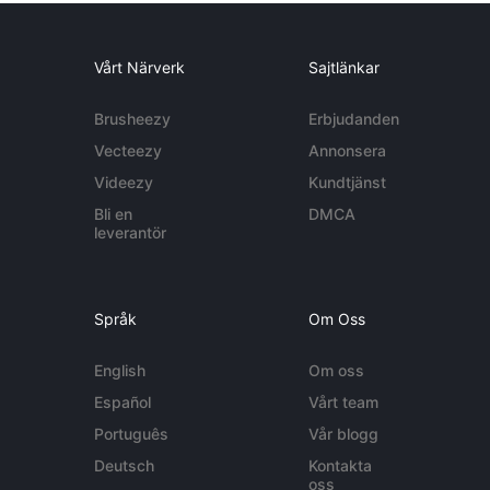
Vårt Närverk
Sajtlänkar
Brusheezy
Erbjudanden
Vecteezy
Annonsera
Videezy
Kundtjänst
Bli en
DMCA
leverantör
Språk
Om Oss
English
Om oss
Español
Vårt team
Português
Vår blogg
Deutsch
Kontakta
oss