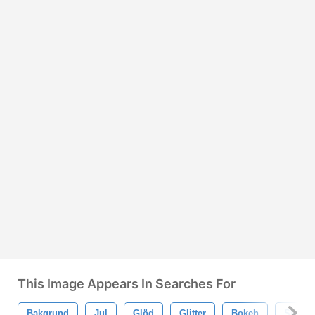
This Image Appears In Searches For
Bakgrund
Jul
Glöd
Glitter
Bokeh
Sken