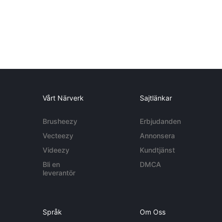
Vårt Närverk
Sajtlänkar
Brusheezy
Erbjudanden
Vecteezy
Annonsera
Videezy
Kundtjänst
Bli en
DMCA
leverantör
Språk
Om Oss