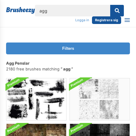
lose
Logga in
Registrera sig
Filters
Agg Penslar
2180 free brushes matching
agg