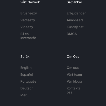
Vårt Närverk
Sajtlänkar
Brusheezy
Erbjudanden
Vecteezy
Annonsera
Videezy
Kundtjänst
Bli en
DMCA
leverantör
Språk
Om Oss
English
Om oss
Español
Vårt team
Português
Vår blogg
Deutsch
Kontakta
oss
Mer...