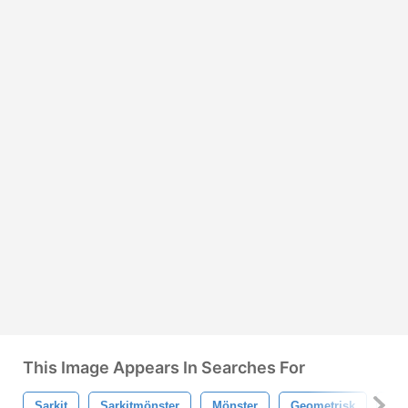
This Image Appears In Searches For
Sarkit
Sarkitmönster
Mönster
Geometrisk
Vin