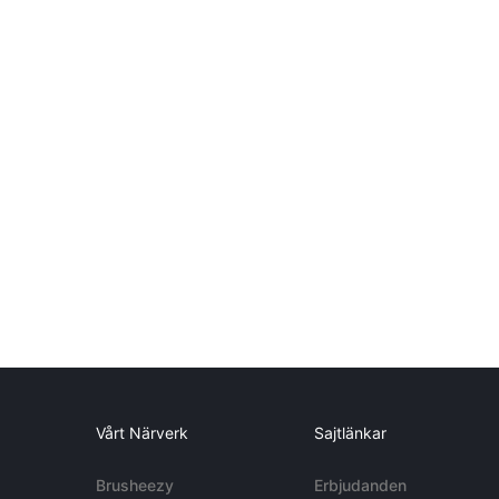
Vårt Närverk
Sajtlänkar
Brusheezy
Erbjudanden