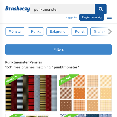
lose
Logga in
Registrera sig
Mönster
Punkt
Bakgrund
Konst
Grafisk
F
Filters
Punktmönster Penslar
1531 free brushes matching
punktmönster