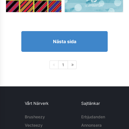
Nästa sida
1
Vårt Närverk
Sajtlänkar
Brusheezy
Erbjudanden
Vecteezy
Annonsera