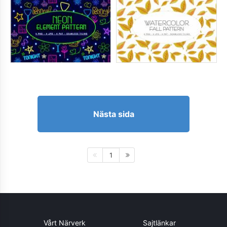
Nästa sida
1
Vårt Närverk
Sajtlänkar