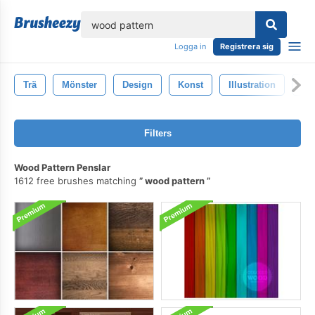
lose
Logga in
Registrera sig
Trä
Mönster
Design
Konst
Illustration
Sy
Filters
Wood Pattern Penslar
1612 free brushes matching
wood pattern