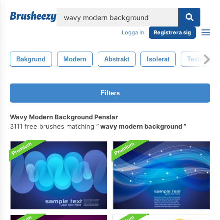
lose
Logga in
Registrera sig
Bakgrund
Modern
Abstrakt
Isolerat
Textur
Filters
Wavy Modern Background Penslar
3111 free brushes matching
wavy modern background