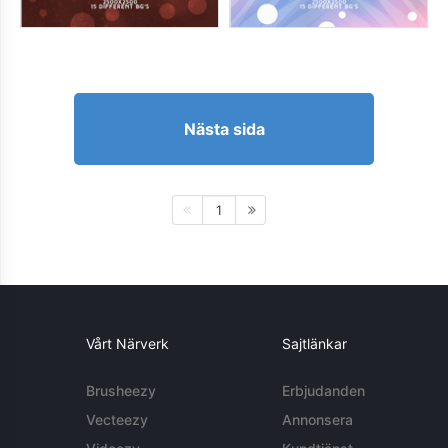
Nästa sida
1
Vårt Närverk
Sajtlänkar
Brusheezy
Erbjudanden
Vecteezy
Annonsera