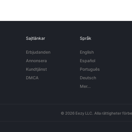
Sajtlänkar
Språk
Erbjudanden
English
Annonsera
Español
Kundtjänst
Português
DMCA
Deutsch
Mer...
© 2026 Eezy LLC. Alla rättigheter förbe