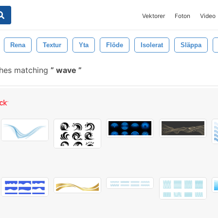
Vektorer
Foton
Video
Rena
Textur
Yta
Flöde
Isolerat
Släppa
shes matching
wave