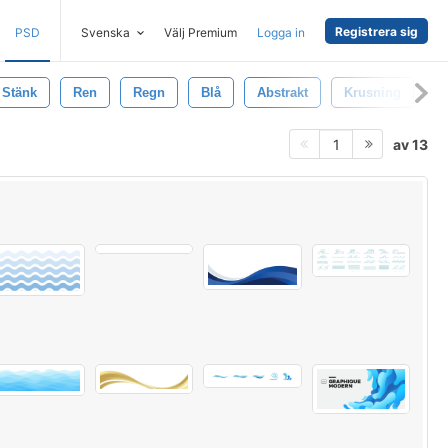
Registrera sig
PSD
Svenska
Välj Premium
Logga in
Stänk
Ren
Regn
Blå
Abstrakt
Krusning
H
av 13
1