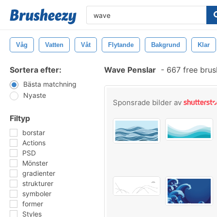
Våg
Vatten
Våt
Flytande
Bakgrund
Klar
Sortera efter:
Wave Penslar
-
667 free bru
Bästa matchning
Nyaste
Sponsrade bilder av
Filtyp
borstar
Actions
PSD
Mönster
gradienter
strukturer
symboler
former
Styles