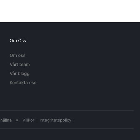
Om Oss
Om oss
Vårt team
Vår blogg
Kontakta oss
•
hållna
Villkor
Integritetspolicy