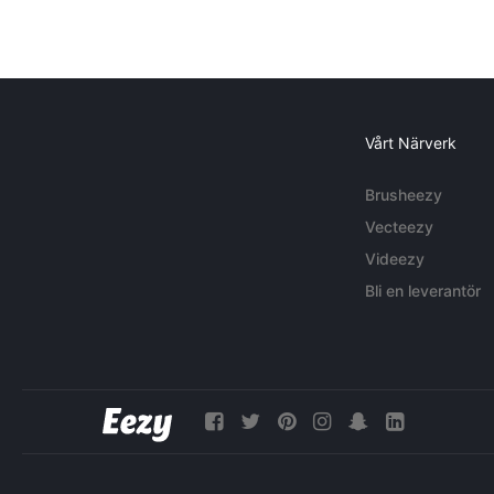
Vårt Närverk
Brusheezy
Vecteezy
Videezy
Bli en leverantör