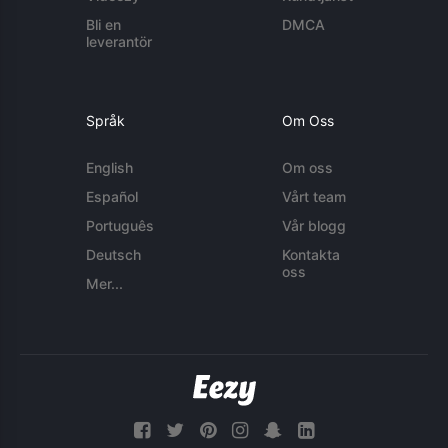
Bli en
DMCA
leverantör
Språk
Om Oss
English
Om oss
Español
Vårt team
Português
Vår blogg
Deutsch
Kontakta
oss
Mer...