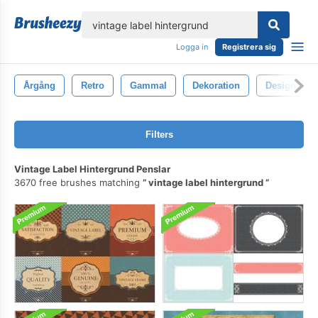
lose
Logga in
Registrera sig
Årgång
Retro
Gammal
Dekoration
Design
Filters
Vintage Label Hintergrund Penslar
3670 free brushes matching
vintage label hintergrund