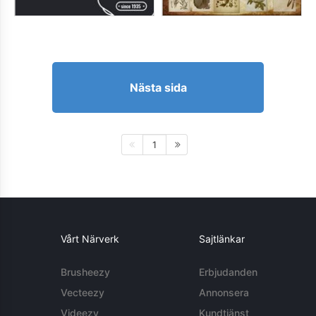
Nästa sida
1
Vårt Närverk
Sajtlänkar
Brusheezy
Erbjudanden
Vecteezy
Annonsera
Videezy
Kundtjänst