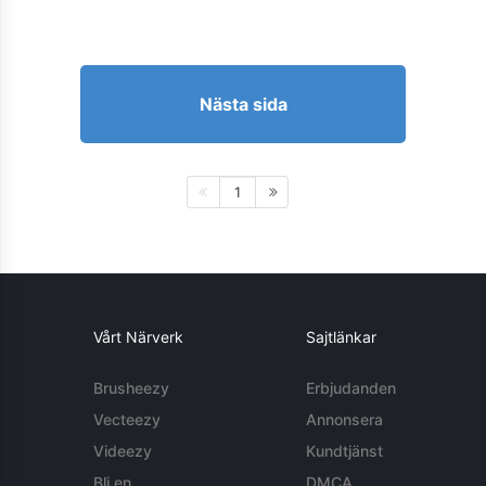
Nästa sida
1
Vårt Närverk
Sajtlänkar
Brusheezy
Erbjudanden
Vecteezy
Annonsera
Videezy
Kundtjänst
Bli en
DMCA