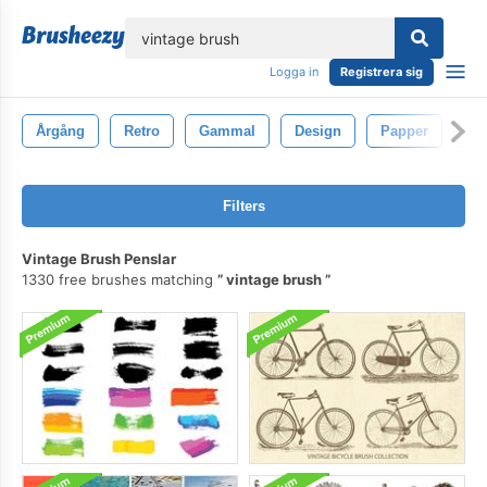
lose
Logga in
Registrera sig
Årgång
Retro
Gammal
Design
Papper
Ba
Filters
Vintage Brush Penslar
1330 free brushes matching
vintage brush