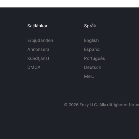
Sajtlänkar
Språk
Erbjudanden
English
Annonsera
Español
Kundtjänst
Português
DMCA
Deutsch
Mer...
© 2026 Eezy LLC. Alla rättigheter förbe