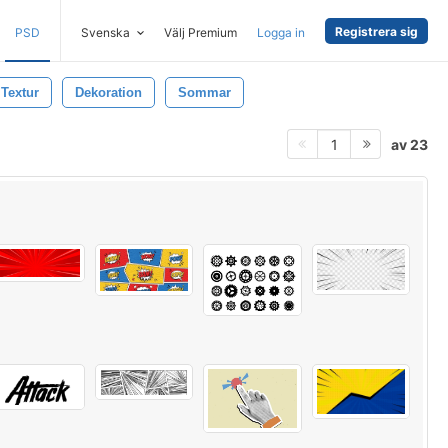
Registrera sig
PSD
Svenska
Välj Premium
Logga in
Textur
Dekoration
Sommar
av 23
1