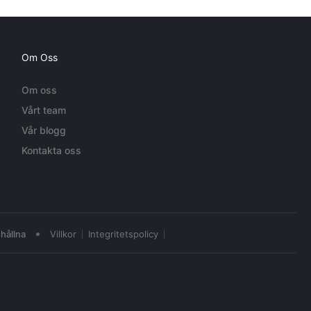
Om Oss
Om oss
Vårt team
Vår blogg
Kontakta oss
•
hållna
Villkor
Integritetspolicy