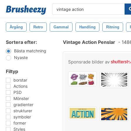
Årgång
Retro
Gammal
Handling
Ritning
Sortera efter:
Vintage Action Penslar
-
1486
Bästa matchning
Nyaste
Sponsrade bilder av
Filtyp
borstar
Actions
PSD
Mönster
gradienter
strukturer
symboler
former
Styles