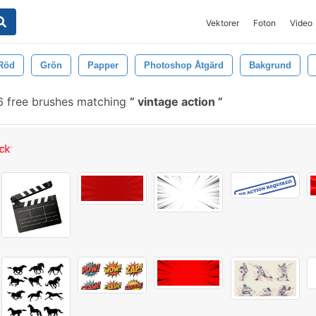
Vektorer
Foton
Video
Röd
Grön
Papper
Photoshop Åtgärd
Bakgrund
 free brushes matching
vintage action