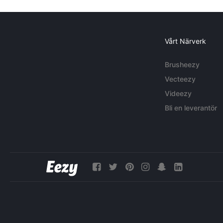
Vårt Närverk
Brusheezy
Vecteezy
Videezy
Bli en leverantör