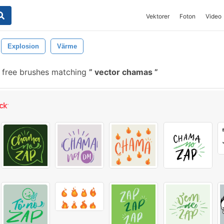
Vektorer
Foton
Video
Explosion
Värme
 free brushes matching
vector chamas