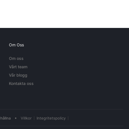
Om Oss
Om oss
Vårt team
Vår blogg
Kontakta oss
•
hållna
Villkor
Integritetspolicy