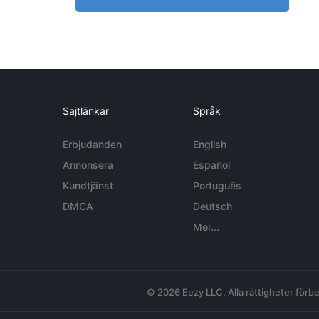
Sajtlänkar
Språk
Erbjudanden
English
Annonsera
Español
Kundtjänst
Português
DMCA
Deutsch
Mer...
© 2026 Eezy LLC. Alla rättigheter förbe