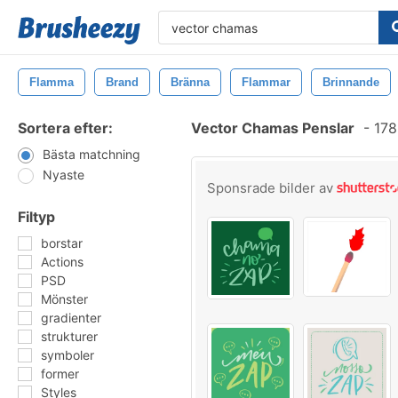
Flamma
Brand
Bränna
Flammar
Brinnande
Sortera efter:
Vector Chamas Penslar
-
178
Bästa matchning
Nyaste
Sponsrade bilder av
Filtyp
borstar
Actions
PSD
Mönster
gradienter
strukturer
symboler
former
Styles