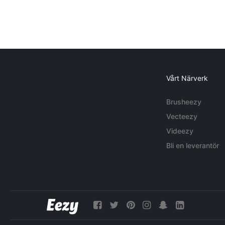
Vårt Närverk
Brusheezy
Vecteezy
Videezy
Bli en leverantör