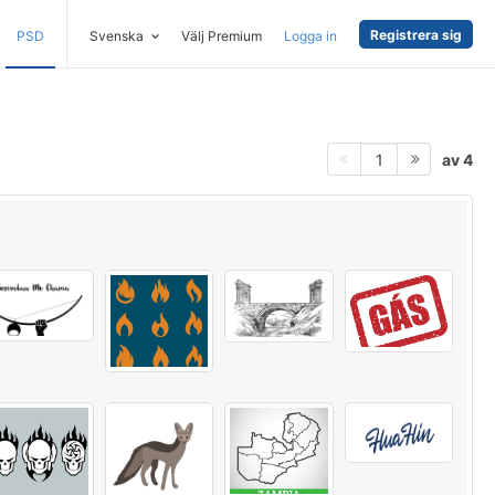
Registrera sig
PSD
Svenska
Välj Premium
Logga in
av 4
1