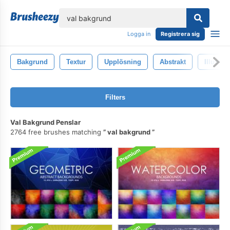
lose
Logga in
Registrera sig
Bakgrund
Textur
Upplösning
Abstrakt
Illustra
Filters
Val Bakgrund Penslar
2764 free brushes matching
val bakgrund