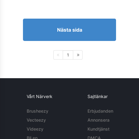
Nästa sida
1
Vårt Närverk
Sajtlänkar
Brusheezy
Erbjudanden
Vecteezy
Annonsera
Videezy
Kundtjänst
Bli en
DMCA