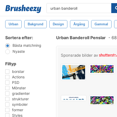
Urban
Bakgrund
Design
Årgång
Gammal
Sortera efter:
Urban Banderoll Penslar
-
683
Bästa matchning
Nyaste
Sponsrade bilder av
Filtyp
borstar
Actions
PSD
Mönster
gradienter
strukturer
symboler
former
Styles