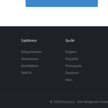
Sajtlänkar
Språk
Erbjudanden
English
Annonsera
Español
Kundtjänst
Português
DMCA
Deutsch
Mer...
© 2026 Eezy LLC. Alla rättigheter förbe