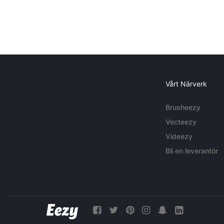
Vårt Närverk
Brusheezy
Vecteezy
Videezy
Bli en leverantör