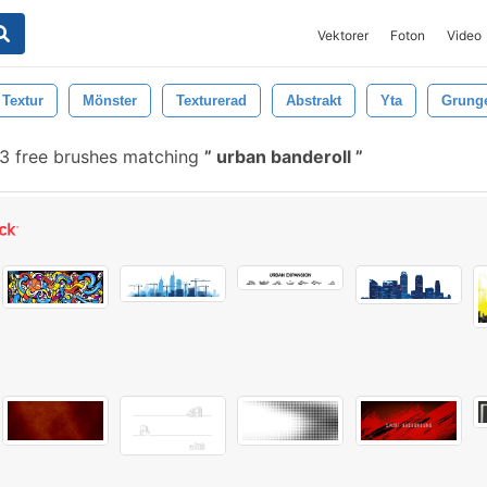
Vektorer
Foton
Video
Textur
Mönster
Texturerad
Abstrakt
Yta
Grung
 free brushes matching
urban banderoll