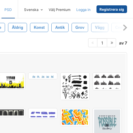
Registrera sig
PSD
Svenska
Välj Premium
Logga in
e
Åldrig
Konst
Antik
Grov
Vägg
Cement
av 7
1