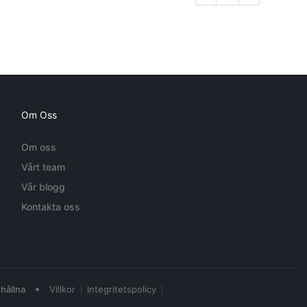
Om Oss
Om oss
Vårt team
Vår blogg
Kontakta oss
•
hållna
Villkor
Integritetspolicy