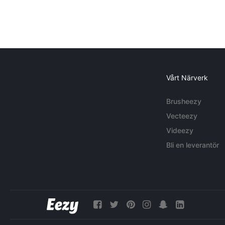
Vårt Närverk
Brusheezy
Vecteezy
Videezy
Bli en leverantör