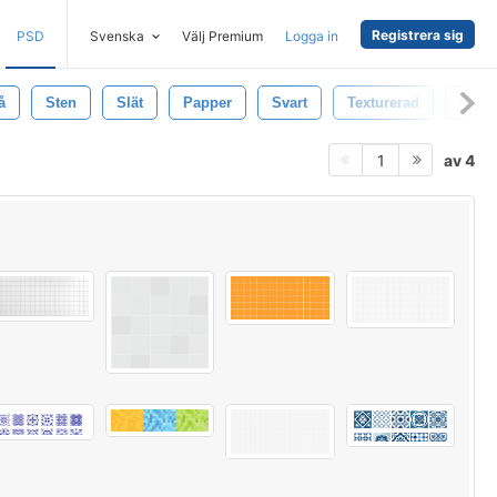
Registrera sig
PSD
Svenska
Välj Premium
Logga in
å
Sten
Slät
Papper
Svart
Texturerad
Natur
av 4
1