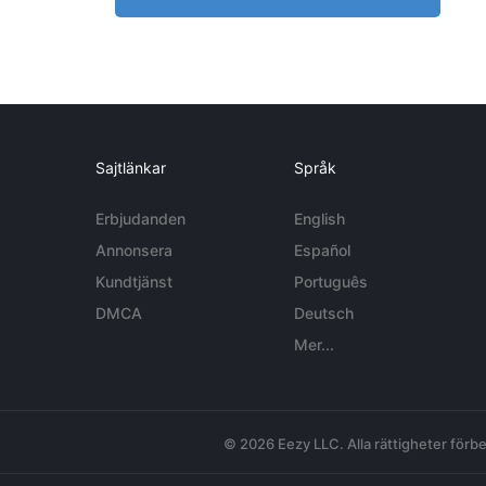
Sajtlänkar
Språk
Erbjudanden
English
Annonsera
Español
Kundtjänst
Português
DMCA
Deutsch
Mer...
© 2026 Eezy LLC. Alla rättigheter förbe