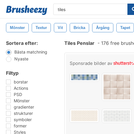
Mönster
Textur
Vit
Bricka
Årgång
Tapet
Sortera efter:
Tiles Penslar
-
176 free brus
Bästa matchning
Nyaste
Sponsrade bilder av
Filtyp
borstar
Actions
PSD
Mönster
gradienter
strukturer
symboler
former
Styles