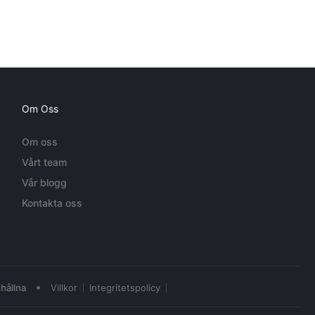
Om Oss
Om oss
Vårt team
Vår blogg
Kontakta oss
•
hållna
Villkor
Integritetspolicy