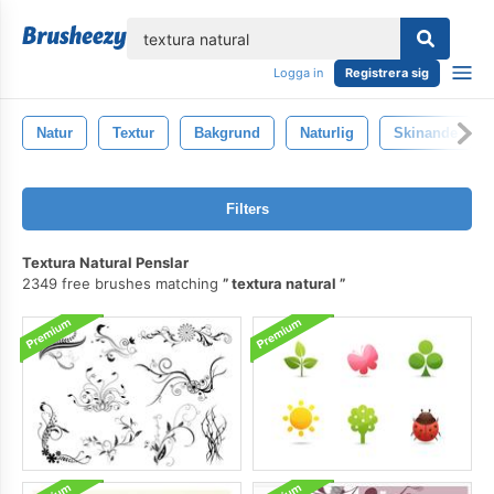
lose
Logga in
Registrera sig
Natur
Textur
Bakgrund
Naturlig
Skinande
Filters
Textura Natural Penslar
2349 free brushes matching
textura natural