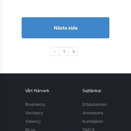
Nästa sida
1
Vårt Närverk
Sajtlänkar
Brusheezy
Erbjudanden
Vecteezy
Annonsera
Videezy
Kundtjänst
Bli en
DMCA