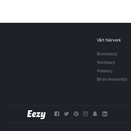
Vårt Närverk
Brusheezy
Vecteezy
Videezy
Bli en leverantör