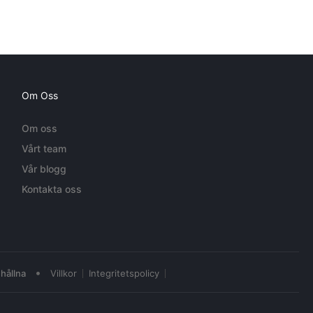
Om Oss
Om oss
Vårt team
Vår blogg
Kontakta oss
•
hållna
Villkor
Integritetspolicy