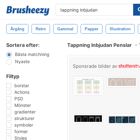
Årgång
Retro
Gammal
Papper
Illustration
Sortera efter:
Tappning Inbjudan Penslar
-
1
Bästa matchning
Nyaste
Sponsrade bilder av
Filtyp
borstar
Actions
PSD
Mönster
gradienter
strukturer
symboler
former
Styles