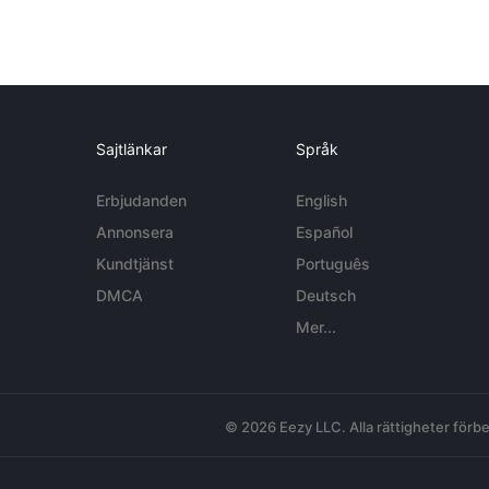
Sajtlänkar
Språk
Erbjudanden
English
Annonsera
Español
Kundtjänst
Português
DMCA
Deutsch
Mer...
© 2026 Eezy LLC. Alla rättigheter förbe