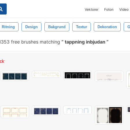
Vektorer
Foton
Video
Ritning
Design
Bakgrund
Textur
Dekoration
G
353 free brushes matching
tappning inbjudan