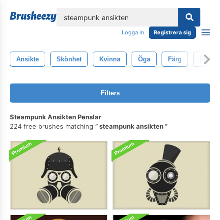
lose
Logga in
Registrera sig
Ansikte
Skönhet
Kvinna
Öga
Färg
Smink
Filters
Steampunk Ansikten Penslar
224 free brushes matching
steampunk ansikten