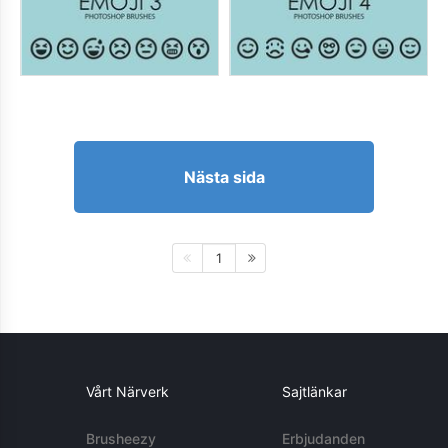
Nästa sida
1
Vårt Närverk
Sajtlänkar
Brusheezy
Erbjudanden