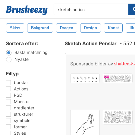
Skiss
Bakgrund
Dragen
Design
Konst
Ill
Sortera efter:
Sketch Action Penslar
-
552 f
Bästa matchning
Nyaste
Sponsrade bilder av
Filtyp
borstar
Actions
PSD
Mönster
gradienter
strukturer
symboler
former
Styles