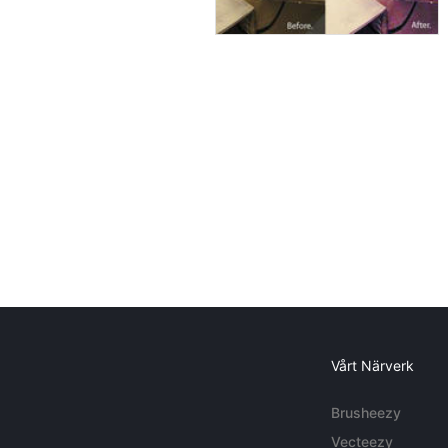
Vårt Närverk
Brusheezy
Vecteezy