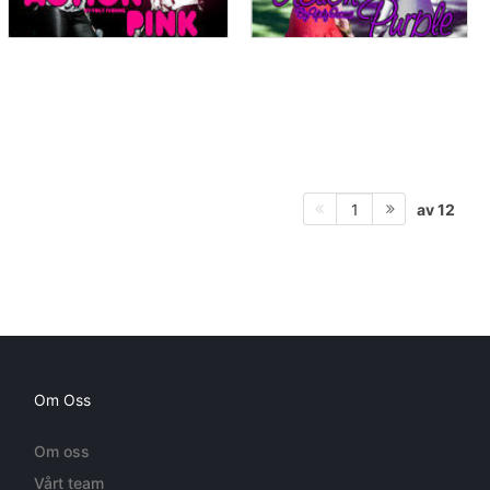
av 12
1
Om Oss
Om oss
Vårt team