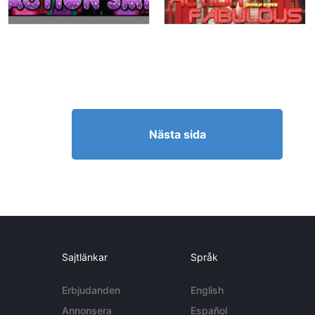
Nästa sida
Sajtlänkar
Språk
Erbjudanden
English
Annonsera
Español