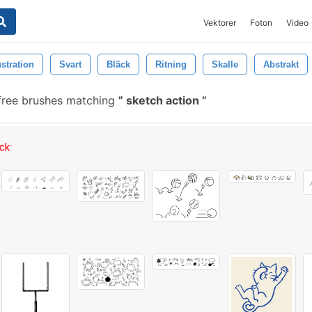
Vektorer
Foton
Video
ustration
Svart
Bläck
Ritning
Skalle
Abstrakt
ree brushes matching
sketch action