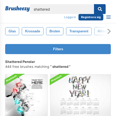
lose
Logga in
Registrera sig
Glas
Krossade
Bruten
Transparent
Mönster
Filters
Shattered Penslar
444 free brushes matching
shattered