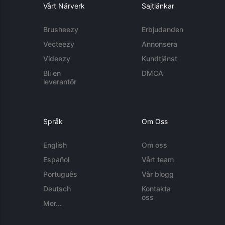
Vårt Närverk
Sajtlänkar
Brusheezy
Erbjudanden
Vecteezy
Annonsera
Videezy
Kundtjänst
Bli en
DMCA
leverantör
Språk
Om Oss
English
Om oss
Español
Vårt team
Português
Vår blogg
Deutsch
Kontakta
oss
Mer...