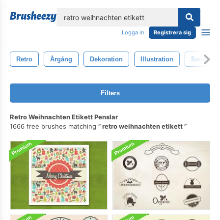
lose
Logga in
Registrera sig
Retro
Årgång
Dekoration
Illustration
Samling
Filters
Retro Weihnachten Etikett Penslar
1666 free brushes matching
retro weihnachten etikett