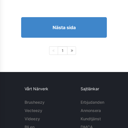
Nästa sida
1
Vårt Närverk
Sajtlänkar
Brusheezy
Erbjudanden
Vecteezy
Annonsera
Videezy
Kundtjänst
Bli en
DMCA