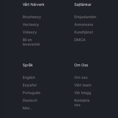
Vårt Närverk
Sajtlänkar
Brusheezy
Erbjudanden
Vecteezy
Annonsera
Videezy
Kundtjänst
Bli en
DMCA
leverantör
Språk
Om Oss
English
Om oss
Español
Vårt team
Português
Vår blogg
Deutsch
Kontakta
oss
Mer...