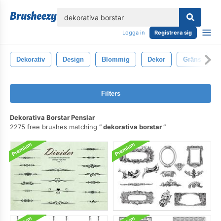
lose
Logga in
Registrera sig
Dekorativ
Design
Blommig
Dekor
Gräns
Filters
Dekorativa Borstar Penslar
2275 free brushes matching
dekorativa borstar