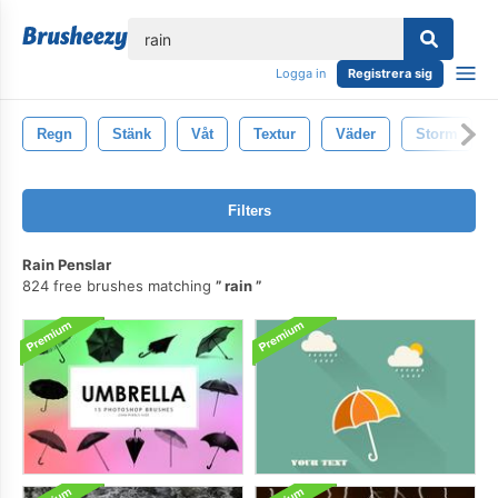
lose
Logga in
Registrera sig
Regn
Stänk
Våt
Textur
Väder
Storm
Filters
Rain Penslar
824 free brushes matching
rain