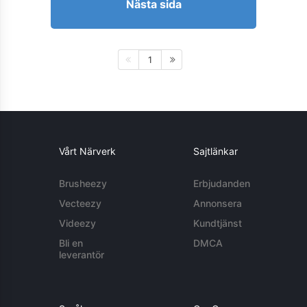
Nästa sida
1
Vårt Närverk
Sajtlänkar
Brusheezy
Erbjudanden
Vecteezy
Annonsera
Videezy
Kundtjänst
Bli en
DMCA
leverantör