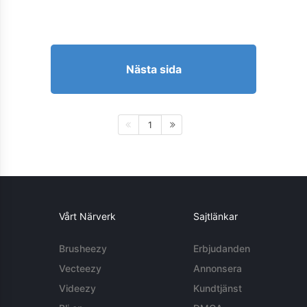
Nästa sida
1
Vårt Närverk
Sajtlänkar
Brusheezy
Erbjudanden
Vecteezy
Annonsera
Videezy
Kundtjänst