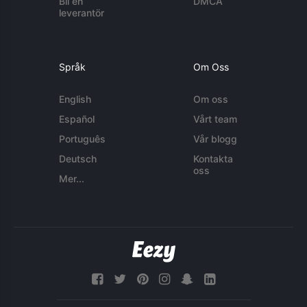
Bli en
DMCA
leverantör
Språk
Om Oss
English
Om oss
Español
Vårt team
Português
Vår blogg
Deutsch
Kontakta
oss
Mer...