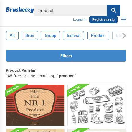
lose
Logga in
Registrera sig
Vit
Brun
Grupp
Isolerat
Produkt
Etnisk
Filters
Product Penslar
145 free brushes matching
product