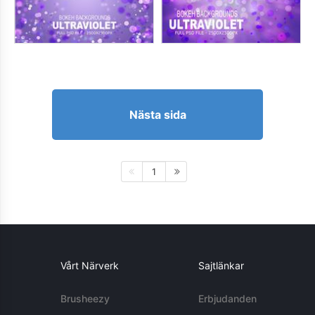
Nästa sida
1
Vårt Närverk
Sajtlänkar
Brusheezy
Erbjudanden