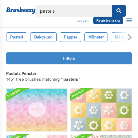
lose
Logga in
Registrera sig
Pastell
Bakgrund
Papper
Mönster
Måla
V
Filters
Pastels Penslar
1451 free brushes matching
pastels