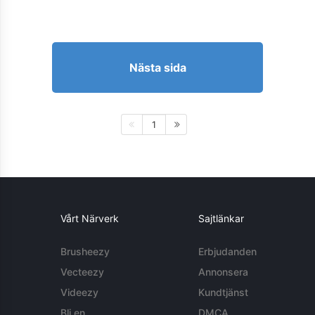
Nästa sida
1
Vårt Närverk
Sajtlänkar
Brusheezy
Erbjudanden
Vecteezy
Annonsera
Videezy
Kundtjänst
Bli en
DMCA