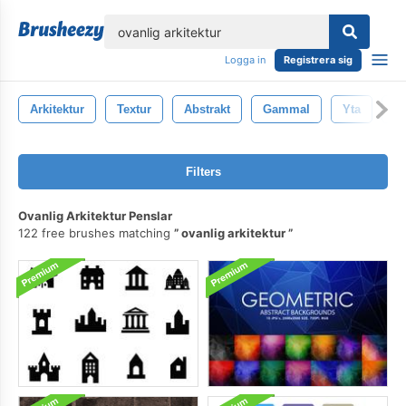
lose
Logga in
Registrera sig
Arkitektur
Textur
Abstrakt
Gammal
Yta
V
Filters
Ovanlig Arkitektur Penslar
122 free brushes matching
ovanlig arkitektur