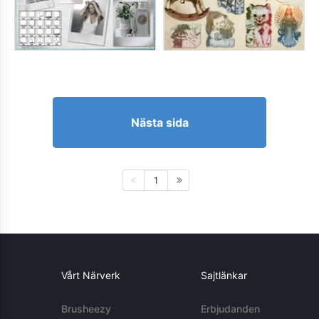
Nästa sida
1
Vårt Närverk
Sajtlänkar
Brusheezy
Erbjudanden