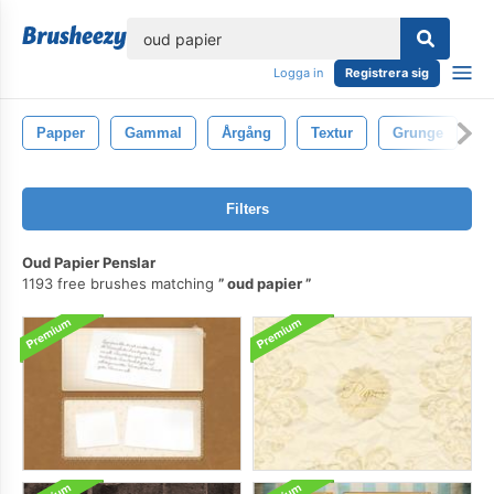
lose
Logga in
Registrera sig
Papper
Gammal
Årgång
Textur
Grunge
B
Filters
Oud Papier Penslar
1193 free brushes matching
oud papier