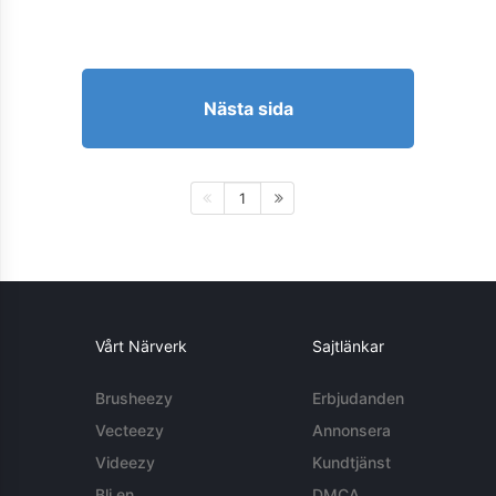
Nästa sida
1
Vårt Närverk
Sajtlänkar
Brusheezy
Erbjudanden
Vecteezy
Annonsera
Videezy
Kundtjänst
Bli en
DMCA