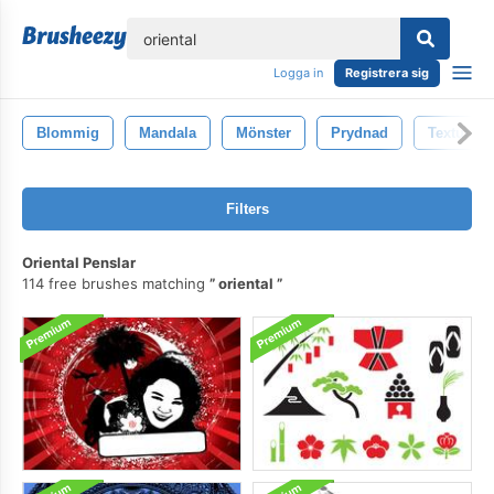
lose
Logga in
Registrera sig
Blommig
Mandala
Mönster
Prydnad
Textur
Filters
Oriental Penslar
114 free brushes matching
oriental