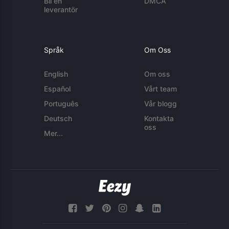
Bli en
DMCA
leverantör
Språk
Om Oss
English
Om oss
Español
Vårt team
Português
Vår blogg
Deutsch
Kontakta
oss
Mer...