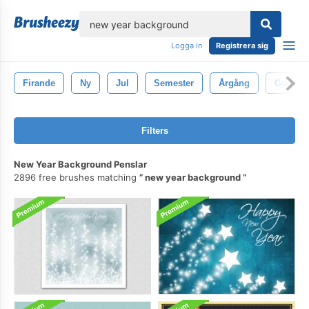
lose
Logga in
Registrera sig
Firande
Ny
Jul
Semester
Årgång
God Jul
Filters
New Year Background Penslar
2896 free brushes matching
new year background