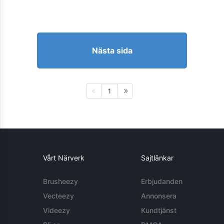
Nästa sida
1
Vårt Närverk
Sajtlänkar
Brusheezy
Erbjudanden
Vecteezy
Annonsera
Videezy
Kundtjänst